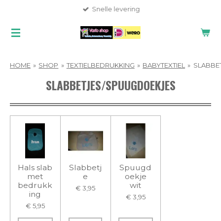
Snelle levering
Ga
direct
naar
de
hoofdinhoud
HOME
»
SHOP
»
TEXTIELBEDRUKKING
»
BABYTEXTIEL
»
SLABBE
SLABBETJES/SPUUGDOEKJES
Hals slab
Slabbetj
Spuugd
met
e
oekje
bedrukk
wit
€ 3,95
ing
€ 3,95
€ 5,95