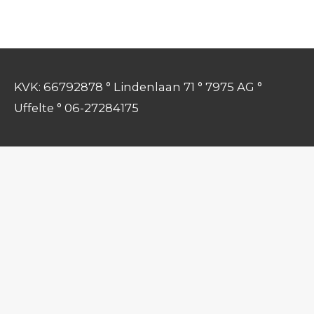
KVK: 66792878 ° Lindenlaan 71 ° 7975 AG °
Uffelte ° 06-27284175