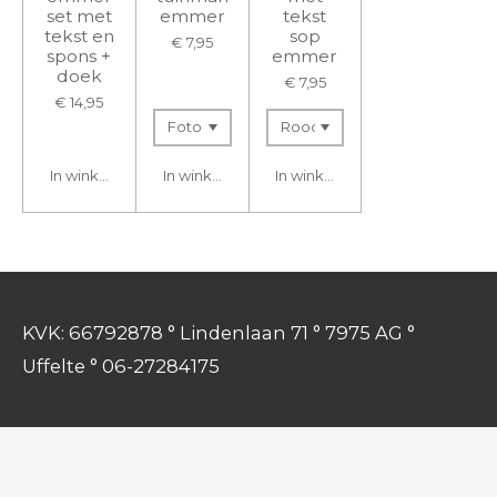
set met
emmer
tekst
tekst en
sop
€ 7,95
spons +
emmer
doek
€ 7,95
€ 14,95
In winkelwagen
In winkelwagen
In winkelwagen
KVK: 66792878 ° Lindenlaan 71 ° 7975 AG °
Uffelte ° 06-27284175