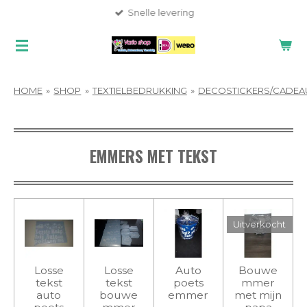
Snelle levering
Ga
direct
naar
de
hoofdinhoud
HOME
»
SHOP
»
TEXTIELBEDRUKKING
»
DECOSTICKERS/CADEA
EMMERS MET TEKST
Uitverkocht
Losse
Losse
Auto
Bouwe
tekst
tekst
poets
mmer
auto
bouwe
emmer
met mijn