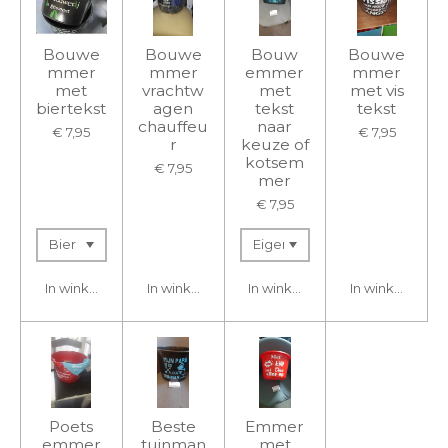
Bouwe
Bouwe
Bouw
Bouwe
mmer
mmer
emmer
mmer
met
vrachtw
met
met vis
biertekst
agen
tekst
tekst
chauffeu
naar
€ 7,95
€ 7,95
r
keuze of
kotsem
€ 7,95
mer
€ 7,95
In winkelwagen
In winkelwagen
In winkelwagen
In winkelwage
Poets
Beste
Emmer
emmer
tuinman
met