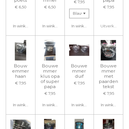
poets
mmer
papa
€ 7,95
€ 6,50
€ 6,50
€ 7,95
In winkelwagen
In winkelwagen
In winkelwagen
Uitverkocht
Bouw
Bouwe
Bouwe
Bouwe
emmer
mmer
mmer
mmer
haan
klus opa
duif
met
of super
paarden
€ 7,95
€ 7,95
papa
tekst
€ 7,95
€ 7,95
In winkelwagen
In winkelwagen
In winkelwagen
In winkelwage