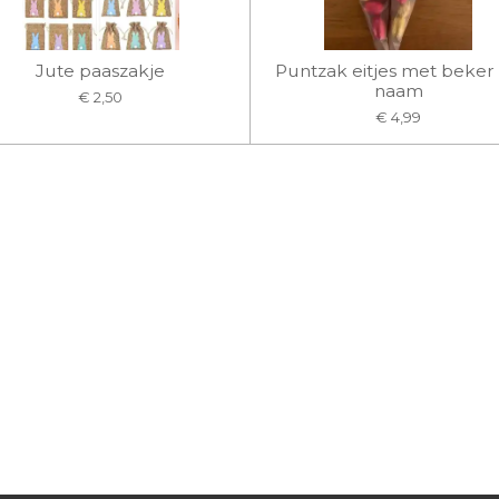
Jute paaszakje
Puntzak eitjes met beker
naam
€ 2,50
€ 4,99