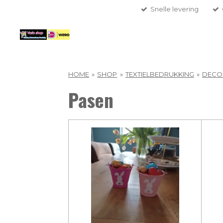
Snelle levering
Ga
direct
naar
de
hoofdinhoud
HOME
»
SHOP
»
TEXTIELBEDRUKKING
»
DECO
Pasen