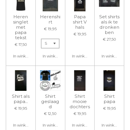
Heren
Herenshi
Papa
Set shirts
singlet
rt
shirt V
als ik te
met
hals
dronken
€ 19,95
papa
ben
€ 19,95
tekst
€ 27,50
€ 17,50
In winkelwagen
In winkelwagen
In winkelwagen
In winkelwage
Shirt als
Shirt
Shirt
Shirt
papa...
geslaag
mooie
papa
d
dochters
€ 19,95
€ 19,95
€ 12,50
€ 19,95
In winkelwagen
In winkelwagen
In winkelwagen
In winkelwage