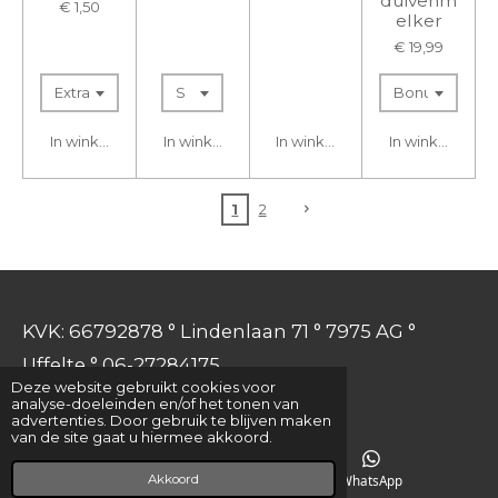
duivenm
€ 1,50
elker
€ 19,99
In winkelwagen
In winkelwagen
In winkelwagen
In winkelwage
1
2
KVK: 66792878 ° Lindenlaan 71 ° 7975 AG °
Uffelte ° 06-27284175
Deze website gebruikt cookies voor
analyse-doeleinden en/of het tonen van
advertenties. Door gebruik te blijven maken
van de site gaat u hiermee akkoord.
Akkoord
E-mailadres
WhatsApp