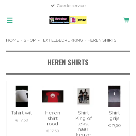
Goede service
Ga
direct
naar
de
hoofdinhoud
HOME
»
SHOP
»
TEXTIELBEDRUKKING
»
HEREN SHIRTS
HEREN SHIRTS
Tshirt wit
Heren
Shirt
Shirt
shirt
King of
grijs
€ 17,50
rood
tekst
€ 17,50
naar
€ 17,50
keuze