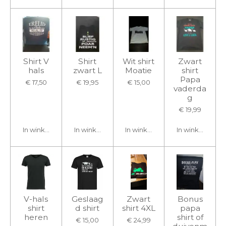
Shirt V
Shirt
Wit shirt
Zwart
hals
zwart L
Moatie
shirt
Papa
€ 17,50
€ 19,95
€ 15,00
vaderda
g
€ 19,99
In winkelwagen
In winkelwagen
In winkelwagen
In winkelwage
V-hals
Geslaag
Zwart
Bonus
shirt
d shirt
shirt 4XL
papa
heren
shirt of
€ 15,00
€ 24,99