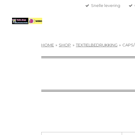
Snelle levering
Ga
direct
naar
de
hoofdinhoud
HOME
»
SHOP
»
TEXTIELBEDRUKKING
»
CAPS/