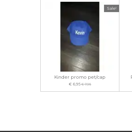
Sale!
Kinder promo pet/cap
€ 6,95
€ 7,95