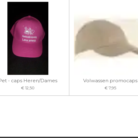
Pet - caps Heren/Dames
Volwassen promocaps
€ 12,50
€ 7,95