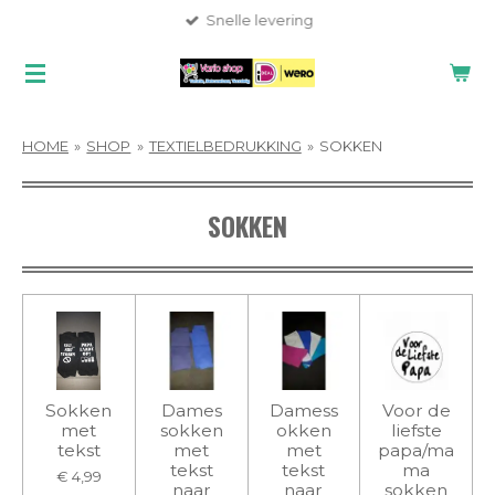
Snelle levering
Ga
direct
naar
de
hoofdinhoud
HOME
»
SHOP
»
TEXTIELBEDRUKKING
»
SOKKEN
SOKKEN
Sokken
Dames
Damess
Voor de
met
sokken
okken
liefste
tekst
met
met
papa/ma
tekst
tekst
ma
€ 4,99
naar
naar
sokken