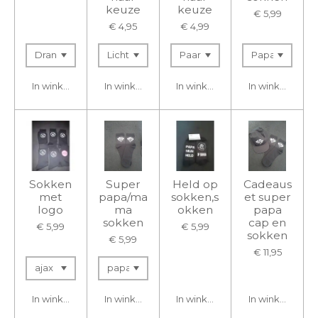
keuze
keuze
€ 5,99
€ 4,95
€ 4,99
In winkelwagen
In winkelwagen
In winkelwagen
In winkelwage
Sokken
Super
Held op
Cadeaus
met
papa/ma
sokken,s
et super
logo
ma
okken
papa
sokken
cap en
€ 5,99
€ 5,99
sokken
€ 5,99
€ 11,95
In winkelwagen
In winkelwagen
In winkelwagen
In winkelwage