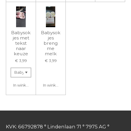
Babysok
Babysok
jes met
jes
tekst
breng
naar
me
keuze
melk
€ 3,99
€ 3,99
In winkelwagen
In winkelwagen
KVK: 66792878 ° Lindenlaan 71 ° 7975 AG °