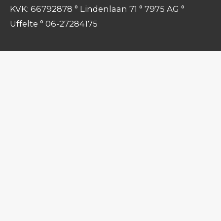
KVK: 66792878 ° Lindenlaan 71 ° 7975 AG °
Uffelte ° 06-27284175