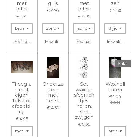
met
grijs
met
zen
tekst
tekst
€ 4,95
€ 2,50
€ 1,50
€ 4,95
In winkelwagen
In winkelwagen
In winkelwagen
In winkelwage
Sale!
Theegla
Onderze
Set
Waxineli
s met
tters
waxine
chten
eigen
met
sfeerlich
€ 1,00
tekst of
tekst
tjes
€ 2,00
afbeeldi
horen,
€ 4,50
ng
zien,
zwijgen
€ 4,95
€ 9,95