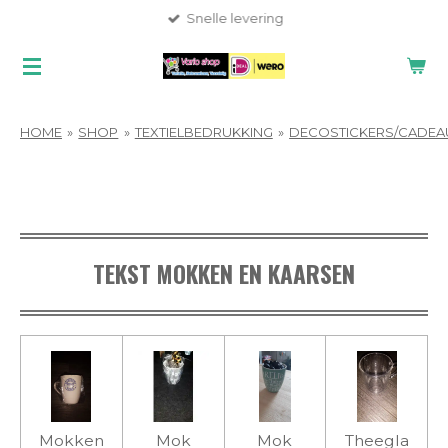
Snelle levering
Ga
direct
naar
de
hoofdinhoud
HOME
»
SHOP
»
TEXTIELBEDRUKKING
»
DECOSTICKERS/CADEA
TEKST MOKKEN EN KAARSEN
Mokken
Mok
Mok
Theegla