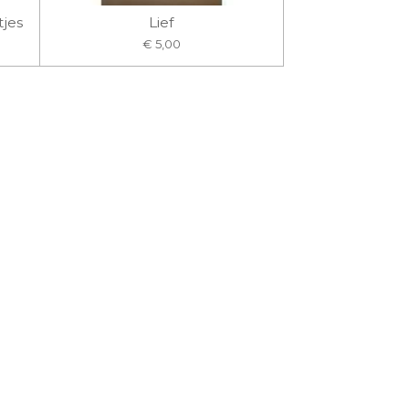
tjes
Lief
€ 5,00