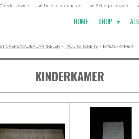
Goede service
Unieke producten
Scherpe prijzen
HOME
SHOP
AL
STICKERS/CADEAUARTIKELEN
»
MUURSTICKERS
»
KINDERKAMER
KINDERKAMER