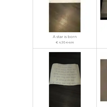
A star is born
€ 4,95
€ 6,95