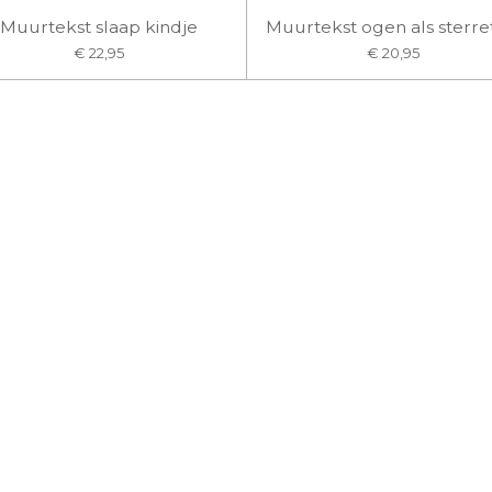
Muurtekst slaap kindje
Muurtekst ogen als sterre
€ 22,95
€ 20,95