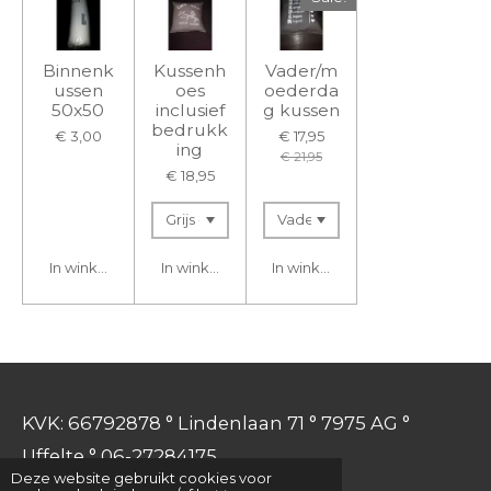
Binnenk
Kussenh
Vader/m
ussen
oes
oederda
50x50
inclusief
g kussen
bedrukk
€ 3,00
€ 17,95
ing
€ 21,95
€ 18,95
In winkelwagen
In winkelwagen
In winkelwagen
KVK: 66792878 ° Lindenlaan 71 ° 7975 AG °
Uffelte ° 06-27284175
Deze website gebruikt cookies voor