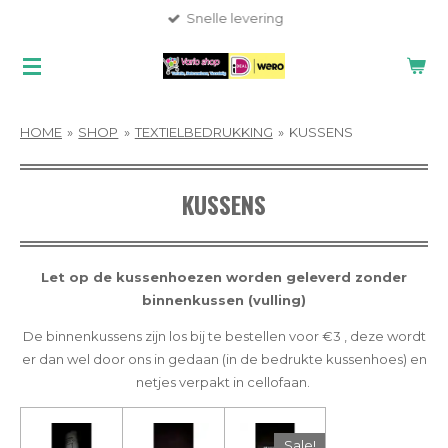
Snelle levering
Ga
direct
naar
de
hoofdinhoud
HOME
»
SHOP
»
TEXTIELBEDRUKKING
»
KUSSENS
KUSSENS
Let op de kussenhoezen worden geleverd zonder
binnenkussen (vulling)
De binnenkussens zijn los bij te bestellen voor €3 , deze wordt
er dan wel door ons in gedaan (in de bedrukte kussenhoes) en
netjes verpakt in cellofaan.
Sale!