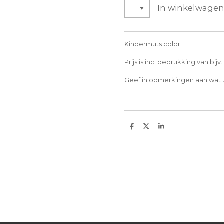
In winkelwage
Kindermuts color
Prijs is incl bedrukking van bij
Geef in opmerkingen aan wat u
D
D
S
e
e
h
l
e
a
e
l
r
n
e