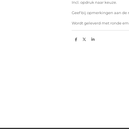
Incl. opdruk naar keuze.
Geef bij opmerkingen aan de m
Wordt geleverd met ronde e
D
D
S
e
e
h
l
e
a
e
l
r
n
e