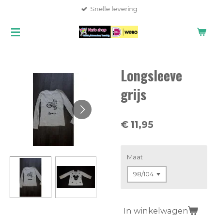
Snelle levering
Ga
direct
naar
de
hoofdinhoud
Longsleeve
grijs
€ 11,95
Maat
In winkelwagen