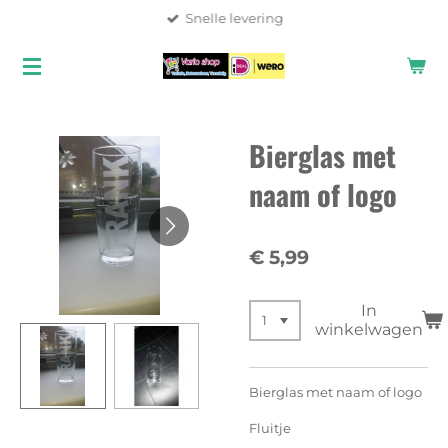
Snelle levering
Ga
direct
naar
de
hoofdinhoud
Bierglas met
naam of logo
€ 5,99
In
winkelwagen
Bierglas met naam of logo
Fluitje