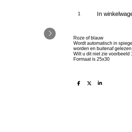
In winkelwag
Roze of blauw
Wordt automatisch in spiege
worden en buitenaf gelezen
Wilt u dit niet zie voorbeel
Formaat is 25x30
D
D
S
e
e
h
l
e
a
e
l
r
n
e