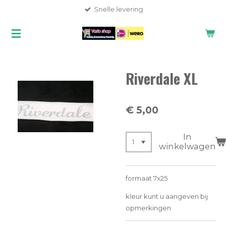
Snelle levering
Ga
direct
naar
de
hoofdinhoud
Riverdale XL
€ 5,00
In
winkelwagen
formaat 7x25
kleur kunt u aangeven bij
opmerkingen