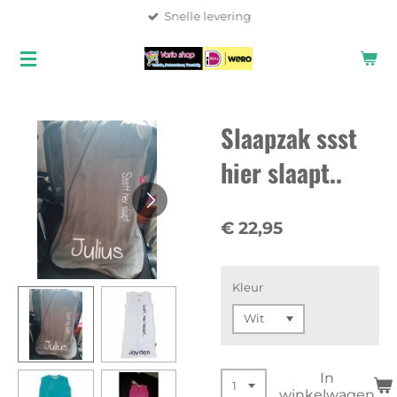
Snelle levering
Ga
direct
naar
de
hoofdinhoud
Slaapzak ssst
hier slaapt..
€ 22,95
Kleur
In
winkelwagen