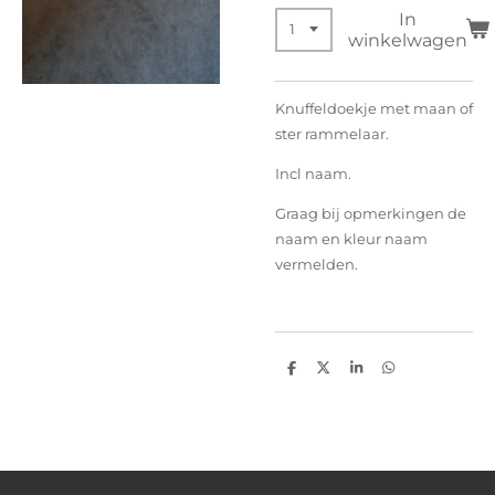
In
winkelwagen
Knuffeldoekje met maan of
ster rammelaar.
Incl naam.
Graag bij opmerkingen de
naam en kleur naam
vermelden.
D
D
S
D
e
e
h
e
l
e
a
l
e
l
r
e
n
e
n