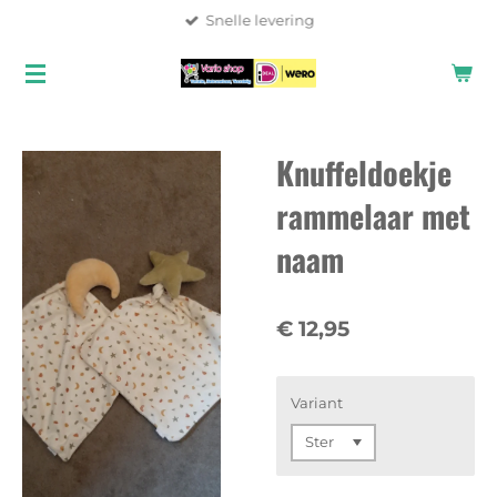
Snelle levering
Ga
direct
naar
de
hoofdinhoud
Knuffeldoekje
rammelaar met
naam
€ 12,95
Variant