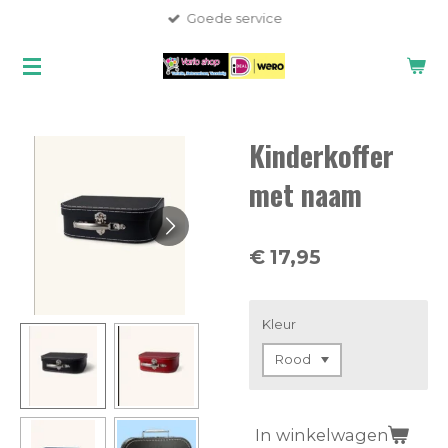
Goede service
Ga
direct
naar
de
hoofdinhoud
Kinderkoffer
met naam
€ 17,95
Kleur
In winkelwagen